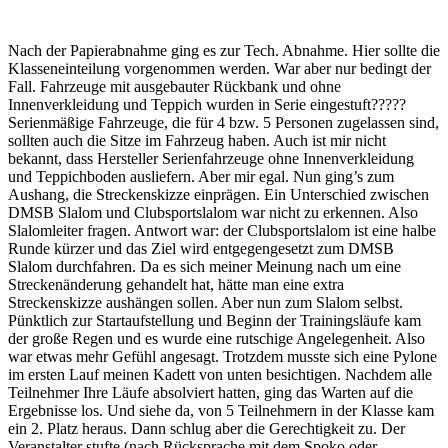
Nach der Papierabnahme ging es zur Tech. Abnahme. Hier sollte die
Klasseneinteilung vorgenommen werden. War aber nur bedingt der
Fall. Fahrzeuge mit ausgebauter Rückbank und ohne
Innenverkleidung und Teppich wurden in Serie eingestuft?????
Serienmäßige Fahrzeuge, die für 4 bzw. 5 Personen zugelassen sind,
sollten auch die Sitze im Fahrzeug haben. Auch ist mir nicht
bekannt, dass Hersteller Serienfahrzeuge ohne Innenverkleidung
und Teppichboden ausliefern. Aber mir egal. Nun ging’s zum
Aushang, die Streckenskizze einprägen. Ein Unterschied zwischen
DMSB Slalom und Clubsportslalom war nicht zu erkennen. Also
Slalomleiter fragen. Antwort war: der Clubsportslalom ist eine halbe
Runde kürzer und das Ziel wird entgegengesetzt zum DMSB
Slalom durchfahren. Da es sich meiner Meinung nach um eine
Streckenänderung gehandelt hat, hätte man eine extra
Streckenskizze aushängen sollen. Aber nun zum Slalom selbst.
Pünktlich zur Startaufstellung und Beginn der Trainingsläufe kam
der große Regen und es wurde eine rutschige Angelegenheit. Also
war etwas mehr Gefühl angesagt. Trotzdem musste sich eine Pylone
im ersten Lauf meinen Kadett von unten besichtigen. Nachdem alle
Teilnehmer Ihre Läufe absolviert hatten, ging das Warten auf die
Ergebnisse los. Und siehe da, von 5 Teilnehmern in der Klasse kam
ein 2. Platz heraus. Dann schlug aber die Gerechtigkeit zu. Der
Veranstalter stufte (nach Rücksprache mit dem Spoko oder