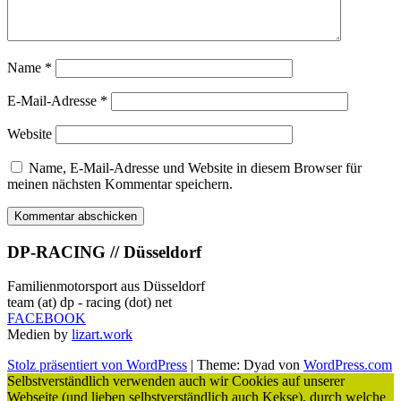
Name
*
E-Mail-Adresse
*
Website
Name, E-Mail-Adresse und Website in diesem Browser für
meinen nächsten Kommentar speichern.
DP-RACING // Düsseldorf
Familienmotorsport aus Düsseldorf
team (at) dp - racing (dot) net
FACEBOOK
Medien by
lizart.work
Stolz präsentiert von WordPress
|
Theme: Dyad von
WordPress.com
Selbstverständlich verwenden auch wir Cookies auf unserer
Webseite (und lieben selbstverständlich auch Kekse), durch welche