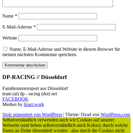
Name
*
E-Mail-Adresse
*
Website
Name, E-Mail-Adresse und Website in diesem Browser für
meinen nächsten Kommentar speichern.
DP-RACING // Düsseldorf
Familienmotorsport aus Düsseldorf
team (at) dp - racing (dot) net
FACEBOOK
Medien by
lizart.work
Stolz präsentiert von WordPress
|
Theme: Dyad von
WordPress.com
Selbstverständlich verwenden auch wir Cookies auf unserer
Webseite (und lieben selbstverständlich auch Kekse), durch welche
Daten an Dritte übermittelt werden - also durch die Cookies nicht