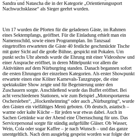
Sandra und Natascha die in der Kategorie „Orientierungssport
Nachwuchsklasse“ als Sieger geehrt wurden.
Um 17 wurden die Pforten für die geladenen Gäste, im Rahmen
eines Sektempfangs, geöffnet. Für die Einladung erhielt man ein
Namensschild, sowie einen Programmplan. Im Tanzsaal
eingetroffen erwarteten die Gäste 40 festliche geschmückte Tische
mit guter Sicht auf die große Bühne, gespickt mit Pokalen. Um
punkt sechs Uhr abends wurde die Ehrung mit einer Videoshow und
einer Ansprache eröffnet, in deren Mittelpunkt vor allem die
Aktivitäten auf dem Nürburgring standen. Danach begannen sofort
die ersten Ehrungen der einzelnen Kategorien. Als erster Showpunkt
erwartete einen eine Kölner Karnevals-Tanzgruppe, die eine
spektakuläre Show zeigte und für Begeisterung unter den
Zuschauern sorgte. Anschließend wurde das Buffet eröffnet. Bei
acht verschiedenen Stationen, wie zum Beispiel „Motorsportarena
Oschersleben“, „Hockenheimring“ oder auch „Nürburgring“, wurde
den Gästen ein vielfältiges Menü geboten. Ob deutsch, asiatisch –
warme oder kalte Küche – für jeden war etwas dabei. Auch in
Sachen Getränke war der Abend eine Überraschung für uns. Das
Servicepersonal sorgte für ständig aufgefüllte Gläser. Ob Wasser,
Wein, Cola oder sogar Kaffee – je nach Wunsch – und das ganze
unentgeltlich. Nach dem ausgiebig gespeist worden war folgte der