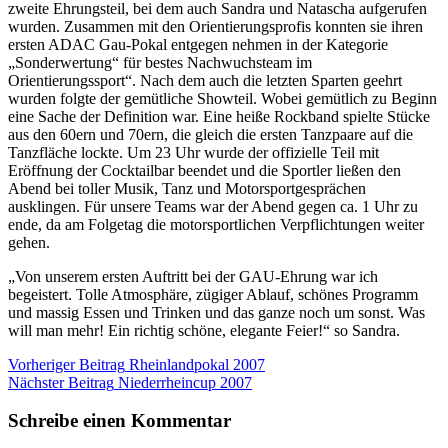
zweite Ehrungsteil, bei dem auch Sandra und Natascha aufgerufen
wurden. Zusammen mit den Orientierungsprofis konnten sie ihren
ersten ADAC Gau-Pokal entgegen nehmen in der Kategorie
„Sonderwertung“ für bestes Nachwuchsteam im
Orientierungssport“. Nach dem auch die letzten Sparten geehrt
wurden folgte der gemütliche Showteil. Wobei gemütlich zu Beginn
eine Sache der Definition war. Eine heiße Rockband spielte Stücke
aus den 60ern und 70ern, die gleich die ersten Tanzpaare auf die
Tanzfläche lockte. Um 23 Uhr wurde der offizielle Teil mit
Eröffnung der Cocktailbar beendet und die Sportler ließen den
Abend bei toller Musik, Tanz und Motorsportgesprächen
ausklingen. Für unsere Teams war der Abend gegen ca. 1 Uhr zu
ende, da am Folgetag die motorsportlichen Verpflichtungen weiter
gehen.
„Von unserem ersten Auftritt bei der GAU-Ehrung war ich
begeistert. Tolle Atmosphäre, zügiger Ablauf, schönes Programm
und massig Essen und Trinken und das ganze noch um sonst. Was
will man mehr! Ein richtig schöne, elegante Feier!“ so Sandra.
Beitragsnavigation
Vorheriger Beitrag
Rheinlandpokal 2007
Nächster Beitrag
Niederrheincup 2007
Schreibe einen Kommentar