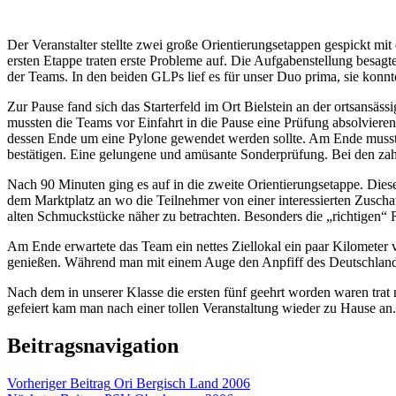
Der Veranstalter stellte zwei große Orientierungsetappen gespickt m
ersten Etappe traten erste Probleme auf. Die Aufgabenstellung besagte
der Teams. In den beiden GLPs lief es für unser Duo prima, sie konnt
Zur Pause fand sich das Starterfeld im Ort Bielstein an der ortsansä
mussten die Teams vor Einfahrt in die Pause eine Prüfung absolvieren
dessen Ende um eine Pylone gewendet werden sollte. Am Ende musste 
bestätigen. Eine gelungene und amüsante Sonderprüfung. Bei den zah
Nach 90 Minuten ging es auf in die zweite Orientierungsetappe. Dies
dem Marktplatz an wo die Teilnehmer von einer interessierten Zusc
alten Schmuckstücke näher zu betrachten. Besonders die „richtigen“ R
Am Ende erwartete das Team ein nettes Ziellokal ein paar Kilometer
genießen. Während man mit einem Auge den Anpfiff des Deutschlandsp
Nach dem in unserer Klasse die ersten fünf geehrt worden waren trat 
gefeiert kam man nach einer tollen Veranstaltung wieder zu Hause an
Beitragsnavigation
Vorheriger Beitrag
Ori Bergisch Land 2006