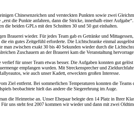
it einigen Chinesenzeichen und versteckten Punkten sowie zwei Gleichm
 „erst die Punkte anfahren, dann die Stricke, innerhalb einer Aufgabe“.
en die beiden GPLs mit den Schnitten 30 und 50 gut einhalten.
ssigen Brauerei wieder. Für jedes Team gab es Getränke und Mittagessen
 die ein gutes Zeitgefühl erforderte. Die Lichtschranke einmal ausgelö
man zwischen exakt 30 bis 40 Sekunden wieder durch die Lichtschrank
lreichen Zuschauern an der Brauerei kam die Veranstaltung hervorrage
e verlief für unser Team etwas besser. Die Aufgaben konnten gut gelös
hauermenge empfangen wurden. Mit Streckensprecher und Zieldurchfah
allyeautos, wie auch unser Kadett, erweckten großen Interesse.
 vom Ziel entfernt. Bei sommerlichen Temperaturen konnten die Teams
iels beobachtete hielt das andere die Siegerehrung im Auge.
man die Heimreise an. Unser Ehepaar belegte den 14 Platz in Ihrer Klas
. Für uns steht fest 2007 kommen wir wieder und dann mit zwei Oldtim